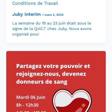
Conditions de Travail
Juby Interim
/
mars 2, 2025
La semaine du 19 au 23 juin était sous le
signe de la Q.V.C.T chez Juby. Nous avons
organisé pour