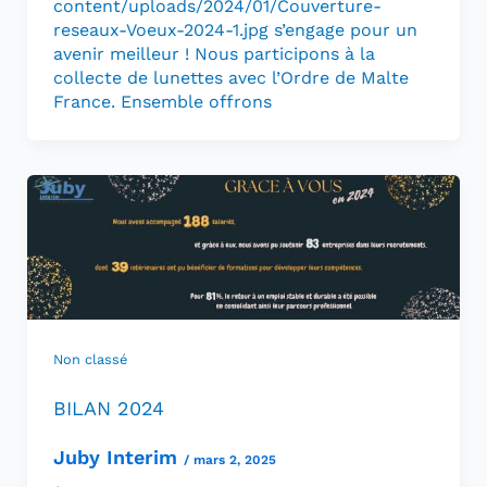
content/uploads/2024/01/Couverture-
reseaux-Voeux-2024-1.jpg s’engage pour un
avenir meilleur ! Nous participons à la
collecte de lunettes avec l’Ordre de Malte
France. Ensemble offrons
Non classé
BILAN 2024
Juby Interim
/
mars 2, 2025