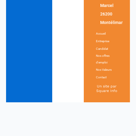
o
g
Marcel
o
r
26200
k
a
Montélimar
m
Accueil
Entreprise
Candidat
Nos offres
d'emploi
Nos Valeurs
Contact
Un site par
Square Info