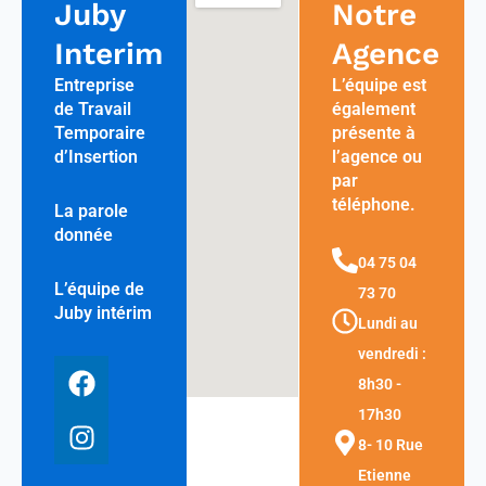
Juby
Notre
Interim
Agence
Entreprise
L’équipe est
de Travail
également
Temporaire
présente à
d’Insertion
l’agence ou
par
téléphone.
La parole
donnée
04 75 04
L’équipe de
73 70
Juby intérim
Lundi au
vendredi :
F
I
8h30 -
a
n
17h30
c
s
e
t
8- 10 Rue
b
a
Etienne