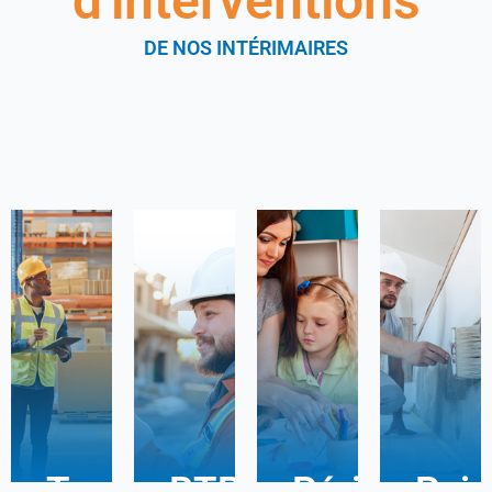
d'interventions
DE NOS INTÉRIMAIRES
Transport
BTP
Périscolair
Pein