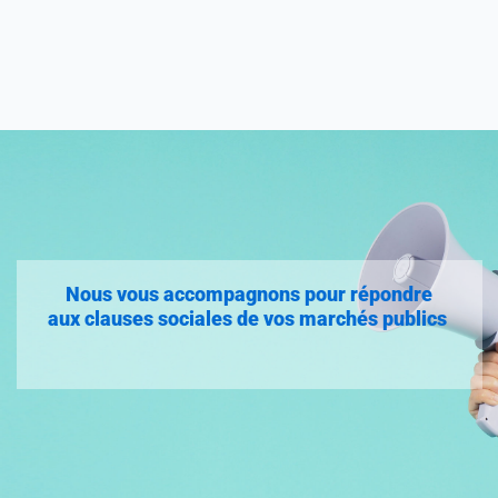
ace
&
&
logistique
Pla
Nous vous accompagnons pour répondre
aux clauses sociales de vos marchés publics