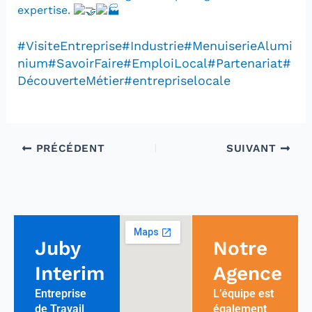
expertise.
#VisiteEntreprise
#Industrie
#MenuiserieAlumi
nium
#SavoirFaire
#EmploiLocal
#Partenariat
#
DécouverteMétier
#entrepriselocale
PRÉCÉDENT
SUIVANT
Juby
Notre
Interim
Agence
Entreprise
L’équipe est
de Travail
également