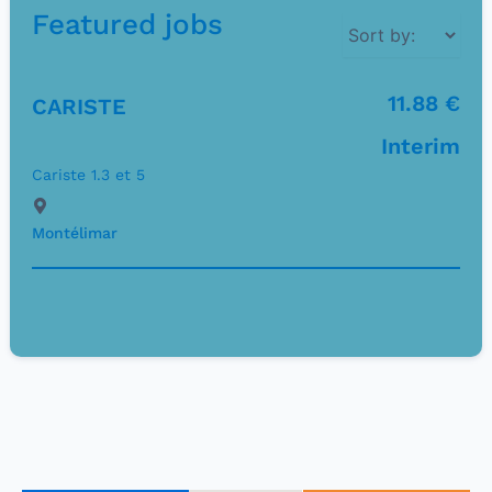
Featured jobs
11.88 €
CARISTE
Interim
Cariste 1.3 et 5
Montélimar