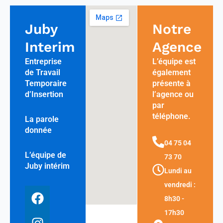
Juby
Notre
Interim
Agence
Entreprise
L’équipe est
de Travail
également
Temporaire
présente à
d’Insertion
l’agence ou
par
téléphone.
La parole
donnée
04 75 04
L’équipe de
73 70
Juby intérim
Lundi au
vendredi :
F
I
8h30 -
a
n
17h30
c
s