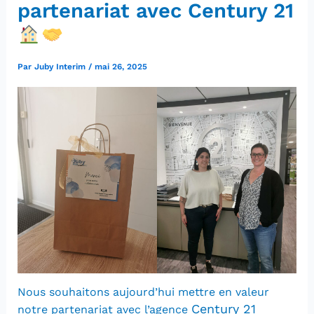
partenariat avec Century 21
Par
Juby Interim
/
mai 26, 2025
Nous souhaitons aujourd’hui mettre en valeur
Century 21
notre partenariat avec l’agence