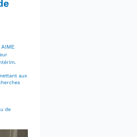
de
AIME
c
eur
ntérim.
rmettant aux
echerches
ou de