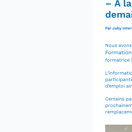
– A l
dema
Par
Juby Inte
Nous avons 
Formation 
formatrice
L’informati
participant
d’emploi ai
Certains pa
prochaineme
remplacem