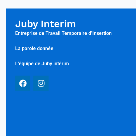
Juby Interim
Entreprise de Travail Temporaire d’Insertion
La parole donnée
L’équipe de Juby intérim
F
I
a
n
c
s
e
t
b
a
o
g
o
r
k
a