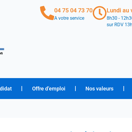
04 75 04 73 70
Lundi au 
A votre service
8h30 - 12h3
sur RDV 13
didat
Offre d’emploi
Nos valeurs