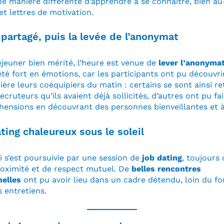
ne manière différente d’apprendre à se connaître, bien au
et lettres de motivation.
partagé, puis la levée de l’anonymat
jeuner bien mérité, l’heure est venue de
lever l’anonyma
é fort en émotions, car les participants ont pu découvrir
ière leurs coéquipiers du matin : certains se sont ainsi r
ecruteurs qu’ils avaient déjà sollicités, d’autres ont pu f
hensions en découvrant des personnes bienveillantes et à
ting chaleureux sous le soleil
i s’est poursuivie par une session de
job dating
, toujours
roximité et de respect mutuel. De
belles rencontres
nelles
ont pu avoir lieu dans un cadre détendu, loin du f
s entretiens.