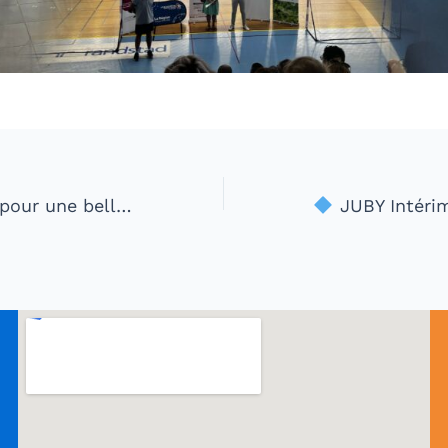
enture en alternance pour Amira
JUBY Intérim est fière d’annoncer sa par