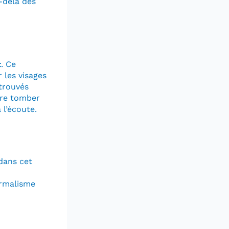
-delà des
t
. Ce
 les visages
etrouvés
aire tomber
 l’écoute.
 dans cet
ormalisme