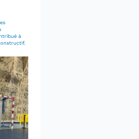
res
x
ntribué à
nstructif.