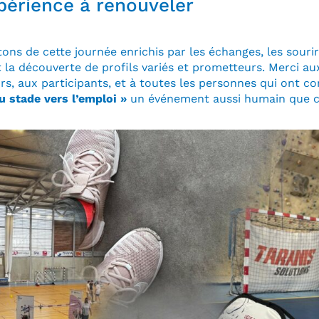
périence à renouveler
ons de cette journée enrichis par les échanges, les souri
t la découverte de profils variés et prometteurs. Merci au
rs, aux participants, et à toutes les personnes qui ont co
u stade vers l’emploi »
un événement aussi humain que co