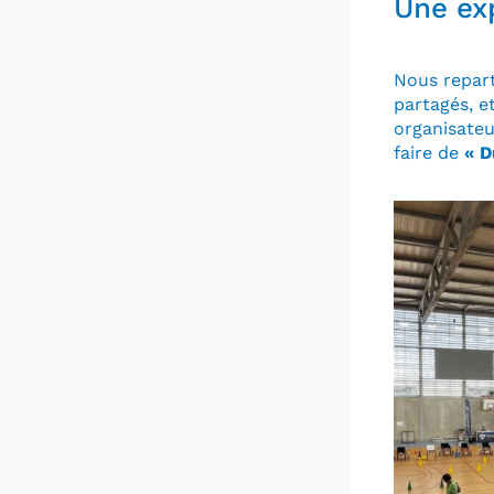
Une ex
Nous repart
partagés, e
organisateu
faire de
« D