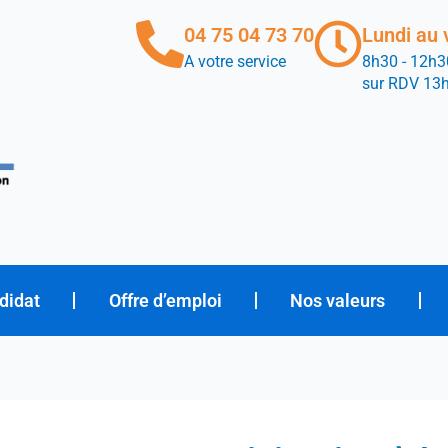
04 75 04 73 70
Lundi au 
A votre service
8h30 - 12h3
sur RDV 13
didat
Offre d’emploi
Nos valeurs