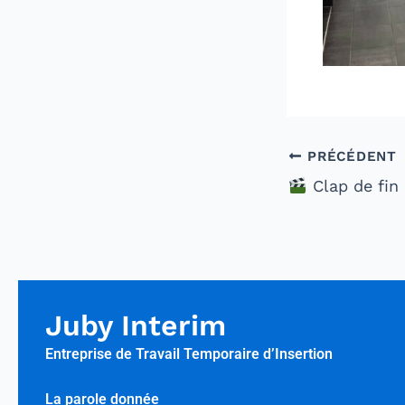
PRÉCÉDENT
Clap de fin pour une belle av
Juby Interim
Entreprise de Travail Temporaire d’Insertion
La parole donnée