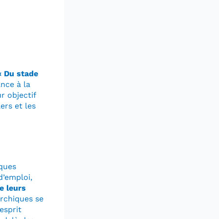
« Du stade
ance à la
ur objectif
ers et les
iques
d’emploi,
e leurs
archiques se
esprit