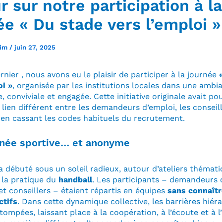
r sur notre participation à la
ée « Du stade vers l’emploi »
rim
/
juin 27, 2025
rnier , nous avons eu le plaisir de participer à la journée
oi »
, organisée par les institutions locales dans une ambi
e, conviviale et engagée. Cette initiative originale avait po
 lien différent entre les demandeurs d’emploi, les conseill
 en cassant les codes habituels du recrutement.
née sportive… et anonyme
a débuté sous un soleil radieux, autour d’ateliers thémat
 la pratique du
handball
. Les participants – demandeurs 
et conseillers – étaient répartis en équipes
sans connaîtr
ctifs
. Dans cette dynamique collective, les barrières hiér
tompées, laissant place à la coopération, à l’écoute et à l’